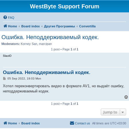
WestByte Support Forum
FAQ
Home
Board index
Другие Программы
Convertilla
Ошибка. Неподдерживаемый кодек.
Moderators:
Korney San
,
marcipan
1 post • Page
1
of
1
SlaviO
Ошибка. Неподдерживаемый кодек.
P
05 Sep 2022, 19:03 Mon
o
s
Хотел переконвертировать видео в формате AV1, но выдаёт ошибку,
t
неподдерживаемый кодек.
1 post • Page
1
of
1
Jump to
Home
Board index
Contact us
All times are
UTC+03:00