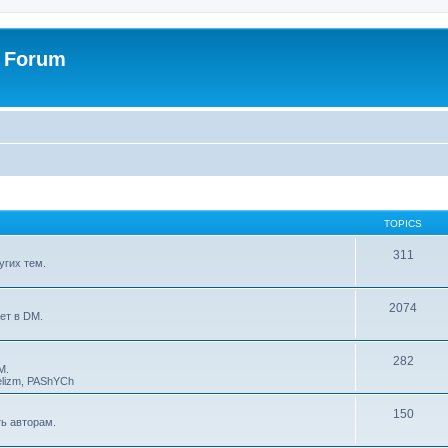
t Forum
TOPICS
311
угих тем.
2074
ет в DM.
282
M.
elizm
,
PAShYCh
150
ть авторам.