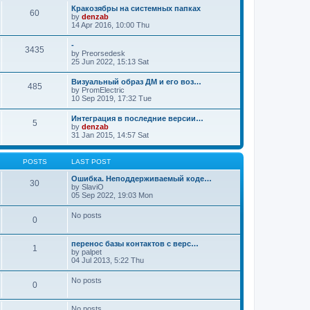
Кракозябры на системных папках
60
by
denzab
14 Apr 2016, 10:00 Thu
-
3435
by
Preorsedesk
25 Jun 2022, 15:13 Sat
Визуальный образ ДМ и его воз…
485
by
PromElectric
10 Sep 2019, 17:32 Tue
Интеграция в последние версии…
5
by
denzab
31 Jan 2015, 14:57 Sat
POSTS
LAST POST
Ошибка. Неподдерживаемый коде…
30
by
SlaviO
05 Sep 2022, 19:03 Mon
No posts
0
перенос базы контактов с верс…
1
by
palpet
04 Jul 2013, 5:22 Thu
No posts
0
No posts