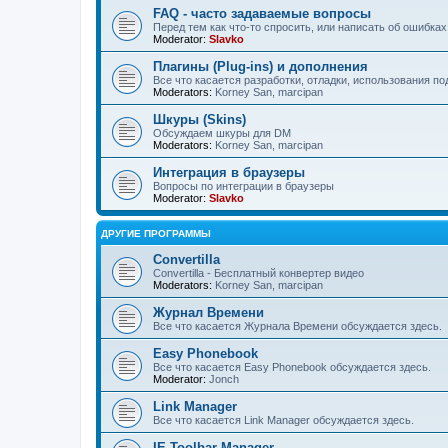
FAQ - часто задаваемые вопросы
Перед тем как что-то спросить, или написать об ошибках
Moderator:
Slavko
Плагины (Plug-ins) и дополнения
Все что касается разработки, отладки, использования 
Moderators:
Korney San
,
marcipan
Шкуры (Skins)
Обсуждаем шкуры для DM
Moderators:
Korney San
,
marcipan
Интеграция в браузеры
Вопросы по интеграции в браузеры
Moderator:
Slavko
ДРУГИЕ ПРОГРАММЫ
Convertilla
Convertilla - Бесплатный конвертер видео
Moderators:
Korney San
,
marcipan
Журнал Времени
Все что касается Журнала Времени обсуждается здесь.
Easy Phonebook
Все что касается Easy Phonebook обсуждается здесь.
Moderator:
Jonch
Link Manager
Все что касается Link Manager обсуждается здесь.
IE Toolbar Manager