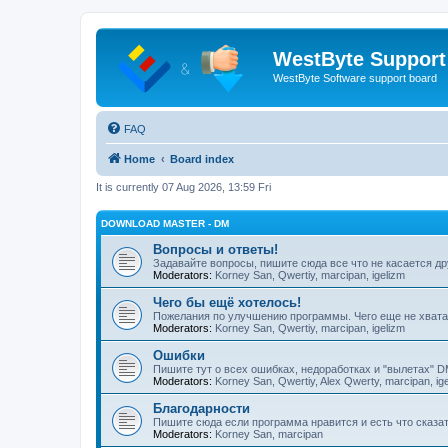
WestByte Suppor
WestByte Software support board
FAQ
Home
Board index
It is currently 07 Aug 2026, 13:59 Fri
DOWNLOAD MASTER - DM
Вопросы и ответы!
Задавайте вопросы, пишите сюда все что не касается др
Moderators:
Korney San
,
Qwertiy
,
marcipan
,
igelizm
Чего бы ещё хотелось!
Пожелания по улучшению программы. Чего еще не хвата
Moderators:
Korney San
,
Qwertiy
,
marcipan
,
igelizm
Ошибки
Пишите тут о всех ошибках, недоработках и "вылетах" D
Moderators:
Korney San
,
Qwertiy
,
Alex Qwerty
,
marcipan
,
ig
Благодарности
Пишите сюда если программа нравится и есть что сказа
Moderators:
Korney San
,
marcipan