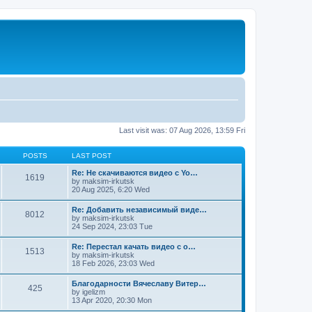
Last visit was: 07 Aug 2026, 13:59 Fri
POSTS
LAST POST
Re: Не скачиваются видео с Yo…
1619
by
maksim-irkutsk
20 Aug 2025, 6:20 Wed
Re: Добавить независимый виде…
8012
by
maksim-irkutsk
24 Sep 2024, 23:03 Tue
Re: Перестал качать видео с о…
1513
by
maksim-irkutsk
18 Feb 2026, 23:03 Wed
Благодарности Вячеславу Витер…
425
by
igelizm
13 Apr 2020, 20:30 Mon