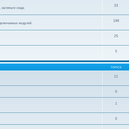
33
, загляньте сюда.
196
подключаемых модулей.
25
5
TOPICS
11
0
1
0