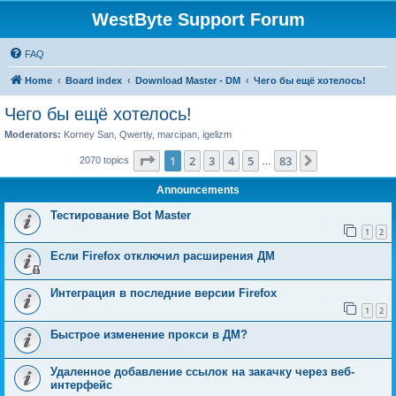
WestByte Support Forum
FAQ
Home
Board index
Download Master - DM
Чего бы ещё хотелось!
Чего бы ещё хотелось!
Moderators:
Korney San
,
Qwertiy
,
marcipan
,
igelizm
Page
1
of
83
1
2
3
4
5
83
Next
2070 topics
…
Announcements
Тестирование Bot Master
1
2
Если Firefox отключил расширения ДМ
Интеграция в последние версии Firefox
1
2
Быстрое изменение прокси в ДМ?
Удаленное добавление ссылок на закачку через веб-
интерфейс