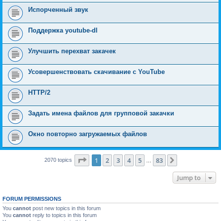
Испорченный звук
Поддержка youtube-dl
Улучшить перехват закачек
Усовершенствовать скачивание с YouTube
HTTP/2
Задать имена файлов для групповой закачки
Окно повторно загружаемых файлов
Page
1
of
83
1
2
3
4
5
83
Next
2070 topics
…
Jump to
FORUM PERMISSIONS
You
cannot
post new topics in this forum
You
cannot
reply to topics in this forum